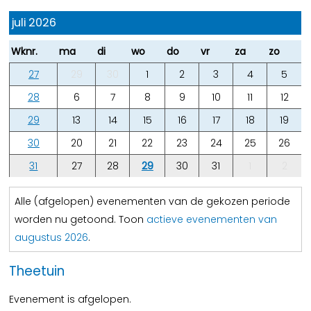
juli 2026
Wknr.
ma
di
wo
do
vr
za
zo
27
29
30
1
2
3
4
5
28
6
7
8
9
10
11
12
29
13
14
15
16
17
18
19
30
20
21
22
23
24
25
26
31
27
28
29
30
31
1
2
Alle (afgelopen) evenementen van de gekozen periode
worden nu getoond. Toon
actieve evenementen van
augustus 2026
.
Theetuin
Evenement is afgelopen.