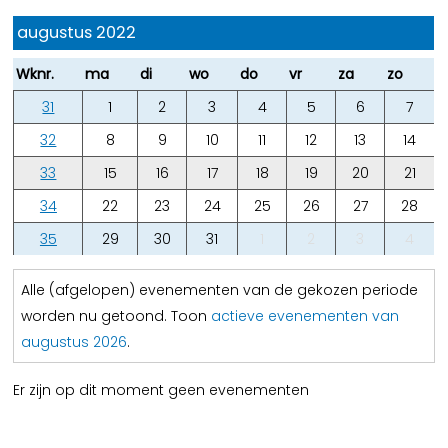
augustus 2022
Wknr.
ma
di
wo
do
vr
za
zo
31
1
2
3
4
5
6
7
32
8
9
10
11
12
13
14
33
15
16
17
18
19
20
21
34
22
23
24
25
26
27
28
35
29
30
31
1
2
3
4
Alle (afgelopen) evenementen van de gekozen periode
worden nu getoond. Toon
actieve evenementen van
augustus 2026
.
Er zijn op dit moment geen evenementen