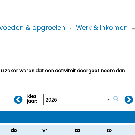
voeden & opgroeien
Werk & inkomen
t u zeker weten dat een activiteit doorgaat neem dan
Kies
jaar:
do
vr
za
zo