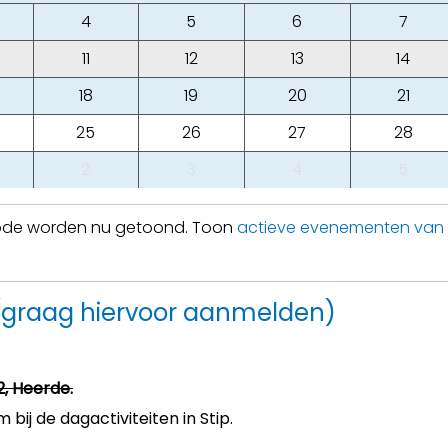
4
5
6
7
11
12
13
14
18
19
20
21
25
26
27
28
2
3
4
5
iode worden nu getoond. Toon
actieve evenementen van
 (graag hiervoor aanmelden)
2, Heerde.
ij de dagactiviteiten in Stip.