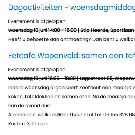
Dagactiviteiten - woensdagmidda
Evenement is afgelopen.
woensdag 10 juni 14:00 - 16:00 | Stip Heerde, Sportlaan
Heeft u behoefte aan ontmoeting? Dan bent u welkom b
Eetcafe Wapenveld: samen aan ta
Evenement is afgelopen.
woensdag 10 juni 16:30 - 18:30 | Lagestraat 25, Wapenv
Iedere woensdag organiseert Zoethout een maaltijd
koken, tafeldekken en samen eten. Na de maaltijd drin
van de avond dus!
Aanmelden: welkom@zoethout.nl of tel: 06 155 328 68
Kosten: 3,00 euro