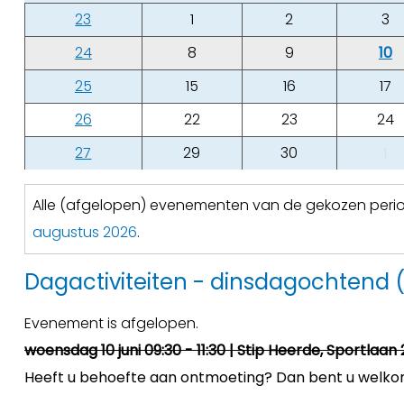
23
1
2
3
24
8
9
10
25
15
16
17
26
22
23
24
27
29
30
1
Alle (afgelopen) evenementen van de gekozen per
augustus 2026
.
Dagactiviteiten - dinsdagochtend
Evenement is afgelopen.
woensdag 10 juni 09:30 - 11:30 | Stip Heerde, Sportlaan 
Heeft u behoefte aan ontmoeting? Dan bent u welkom b