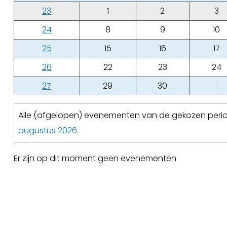
23
1
2
3
24
8
9
10
25
15
16
17
26
22
23
24
27
29
30
1
Alle (afgelopen) evenementen van de gekozen per
augustus 2026
.
Er zijn op dit moment geen evenementen