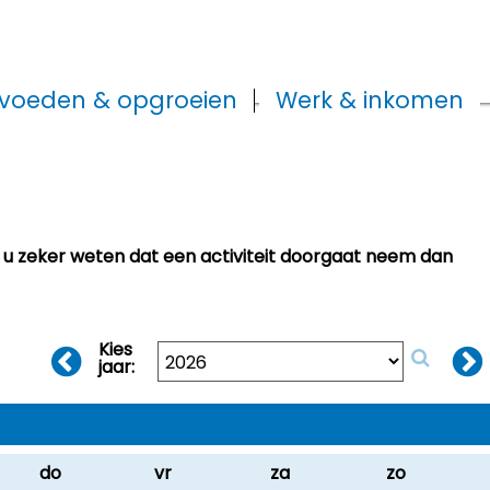
voeden & opgroeien
Werk & inkomen
t u zeker weten dat een activiteit doorgaat neem dan
Kies
jaar:
do
vr
za
zo