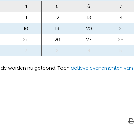
4
5
6
7
11
12
13
14
18
19
20
21
25
26
27
28
2
3
4
5
iode worden nu getoond. Toon
actieve evenementen van