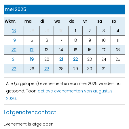
mei 2025
Wknr.
ma
di
wo
do
vr
za
zo
18
28
29
30
1
2
3
4
19
5
6
7
8
9
10
11
20
12
13
14
15
16
17
18
21
19
20
21
22
23
24
25
22
26
27
28
29
30
31
1
Alle (afgelopen) evenementen van mei 2025 worden nu
getoond. Toon
actieve evenementen van augustus
2026
.
Lotgenotencontact
Evenement is afgelopen.